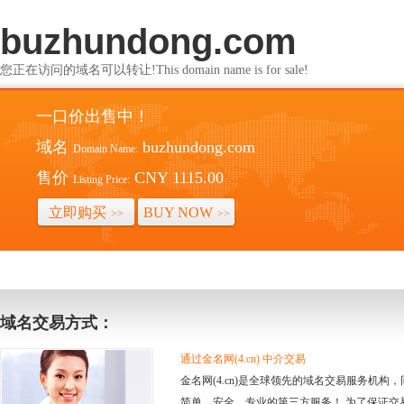
buzhundong.com
您正在访问的域名可以转让!This domain name is for sale!
一口价出售中！
域名
buzhundong.com
Domain Name:
售价
CNY 1115.00
Listing Price:
立即购买
BUY NOW
>>
>>
域名交易方式：
通过金名网(4.cn) 中介交易
金名网(4.cn)是全球领先的域名交易服务机
简单、安全、专业的第三方服务！ 为了保证交