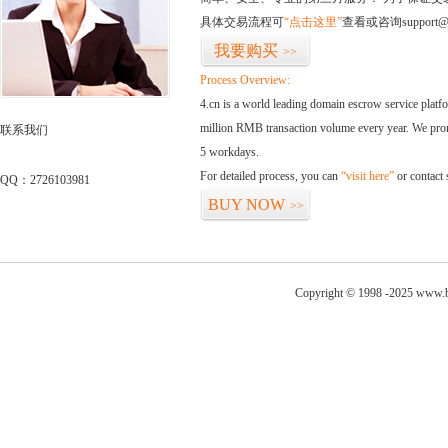
具体交易流程可
“点击这里”
查看或咨询support@
我要购买
>>
Process Overview:
4.cn is a world leading domain escrow service plat
million RMB transaction volume every year. We promi
联系我们
5 workdays.
For detailed process, you can
“visit here”
or contact
QQ：2726103981
BUY NOW
>>
Copyright © 1998 -2025 www.b